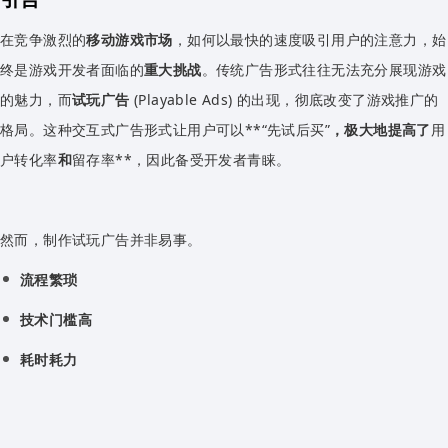
在竞争激烈的
移动游戏市场
，如何以最快的速度吸引用户的注意力，始
终是游戏开发者面临的
重大挑战
。传统广告形式往往无法充分展现游戏
的魅力，而
试玩广告
(Playable Ads) 的出现，彻底改变了游戏推广的
格局。这种交互式广告形式让用户可以**“先试后买”
，极大地提高了
用
户转化率
和
留存率**，因此备受开发者青睐。
然而，制作试玩广告并非易事。
流程繁琐
技术门槛高
耗时耗力
平台适配难
这些痛点让许多开发者望而却步。幸运的是，
Cocos 一键试玩打包功